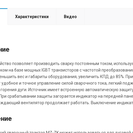
Характеристики
Видео
ние
йство позволяет производить сварку постоянным током, использу
ком на базе мощных IGBT транзисторов с частотой преобразовани
еньшить вес и габариты оборудования, увеличить КПД до 85%. П
 удобное и точное управление силой сварочного тока, легкий под
 горения дуги. Источник имеет встроенную автоматическую защиту
При срабатывании защиты загорается индикатор на передней пане
аждающий вентилятор продолжает работать. Выключение индикатор
ение
ий сварочный трактор MZ-ZK может использоваться для дуговой с