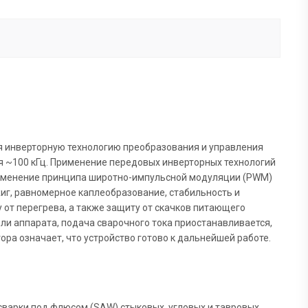
я инверторную технологию преобразования и управления
я ~100 кГц. Применение передовых инверторных технологий
рименение принципа широтно-импульсной модуляции (PWM)
жиг, равномерное каплеобразование, стабильность и
 от перегрева, а также защиту от скачков питающего
ли аппарата, подача сварочного тока приостанавливается,
а означает, что устройство готово к дальнейшей работе.
варки под флюсом (SAW) стыковых, угловых и тавровых