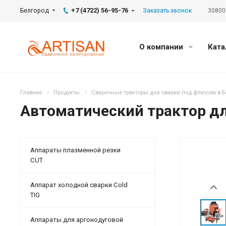
+7 (4722) 56-95-76
Белгород
Заказать звонок
30800
О компании
Ката
Главная
Продукты
Сварочные тракторы для сварки под флюсом в Б
Aвтоматический трактор д
Аппараты плазменной резки
CUT
Аппарат холодной сварки Cold
TIG
Аппараты для аргонодуговой