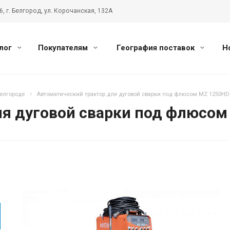
6, г. Белгород, ул. Корочанская, 132А
лог
Покупателям
География поставок
Н
елгороде
Aвтоматический трактор для дуговой сварки под флюсом MZ 1250HD
ля дуговой сварки под флюсом