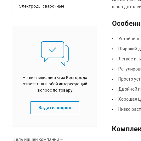
Электроды сварочные
швов деталей
Особенн
Устойчиво
Широкий д
Лёгкое и г
Регулировк
Наши специалисты из Белгорода
Просто ус
ответят на любой интересующий
Двойной п
вопрос по товару
Хорошая ц
Задать вопрос
Низко рас
Комплек
Цель нашей компании —