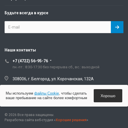
Будьте всегда в курсе
Наши контакты
+7 (4722) 56-95-76
пн.-пт.: 8:30-17:30 без перерыва сб., вс.: выходной
308006, г. Белгород, ул. Корочанская, 132А
artisanzakaz@mail.ru
Мы используем
файлы Cookie
, чтобы сделать
Хорошо
ваше пребывание на сайте более комфортным
© 2026 Все права защищены.
Разработка сайта веб-студия «
Хорошие решения
»